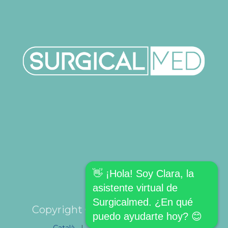
👋 ¡Hola! Soy Clara, la
asistente virtual de
Surgicalmed. ¿En qué
Copyright © SURGICALMED SL.
puedo ayudarte hoy? 😊