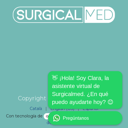
👋 ¡Hola! Soy Clara, la
asistente virtual de
Surgicalmed. ¿En qué
Copyright © SURGICALMED SL.
puedo ayudarte hoy? 😊
Català
|
English (US)
|
Español
Con tecnología de
- El mejor
Comercio electrónico
Pregúntanos
de código abierto