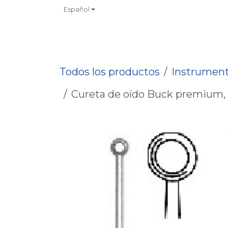
Ir al contenido
Español
INICIO
TIENDA
CONTACTO
CATALOGOS
NO
Todos los productos
Instrument
Cureta de oído Buck premium, afi