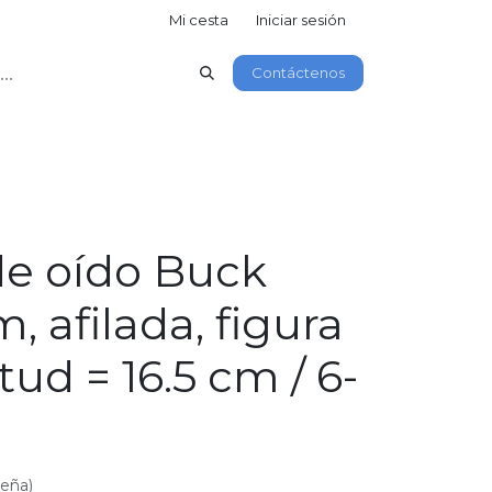
Mi cesta
Iniciar sesión
Contáctenos
de oído Buck
 afilada, figura
tud = 16.5 cm / 6-
seña)