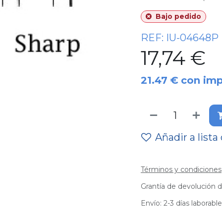
Bajo pedido
REF:
IU-04648P
17,74
€
21.47
€
con im
Añadir a lista
Términos y condiciones
Grantía de devolución d
Envío: 2-3 días laborabl