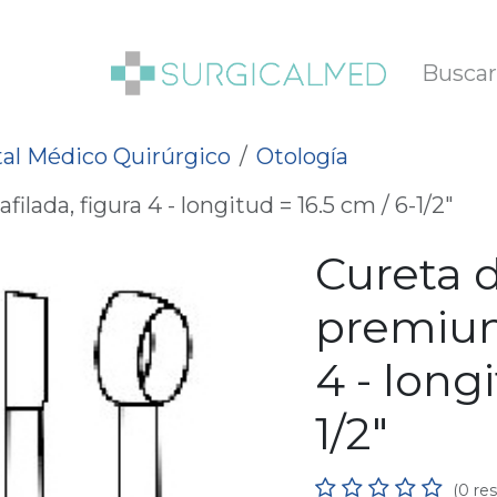
SOTROS
BLOG
al Médico Quirúrgico
Otología
lada, figura 4 - longitud = 16.5 cm / 6-1/2"
Cureta 
premium,
4 - longi
1/2"
(0 re