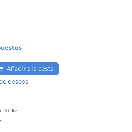
puestos
Añadir a la cesta
 de deseos
e 30 días
es