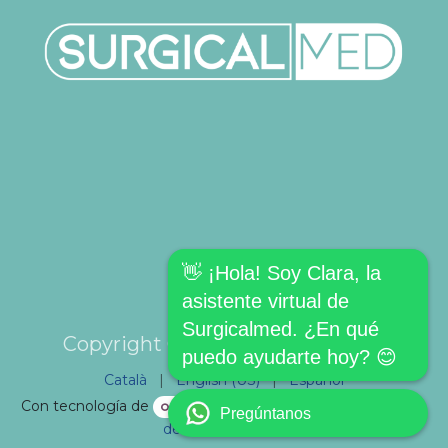
👋 ¡Hola! Soy Clara, la
asistente virtual de
Surgicalmed. ¿En qué
Copyright © SURGICALMED SL.
puedo ayudarte hoy? 😊
Català
|
English (US)
|
Español
Con tecnología de
- El mejor
Comercio electrónico
Pregúntanos
de código abierto