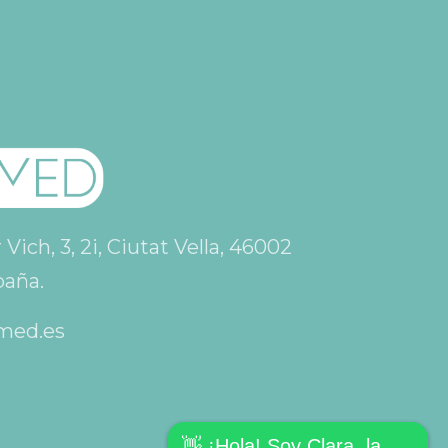
ich, 3, 2i, Ciutat Vella, 46002
paña.
med.es
👋 ¡Hola! Soy Clara, la