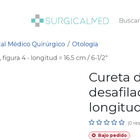
SOTROS
BLOG
al Médico Quirúrgico
Otología
figura 4 - longitud = 16.5 cm / 6-1/2"
Cureta 
desafila
longitud
(0 re
Bajo pedido