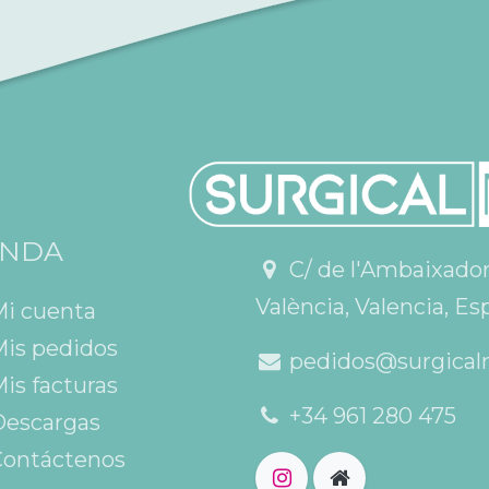
ENDA
C/ de l'Ambaixador V
València, Valencia, Es
Mi cuenta
is pedidos
pedidos@surgical
is facturas
+34 961 280 475
escargas
ontáctenos