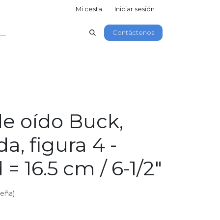
Mi cesta
Iniciar sesión
Contáctenos
de oído Buck,
da, figura 4 -
 = 16.5 cm / 6-1/2"
seña)