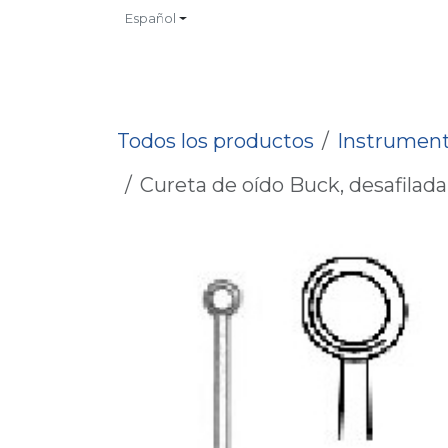
Ir al contenido
Español
INICIO
TIENDA
CONTACTO
CATALOGOS
NO
Todos los productos
Instrument
Cureta de oído Buck, desafilada, 