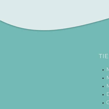
TI
M
M
D
C