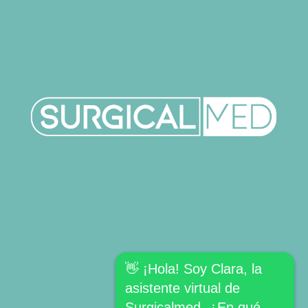
👋 ¡Hola! Soy Clara, la
asistente virtual de
Surgicalmed. ¿En qué