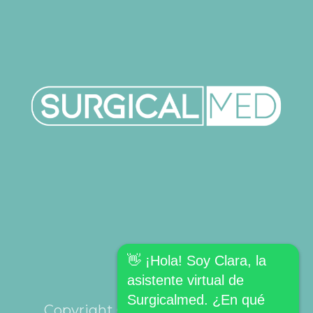
👋 ¡Hola! Soy Clara, la
asistente virtual de
Surgicalmed. ¿En qué
Copyright © SURGICALMED SL.