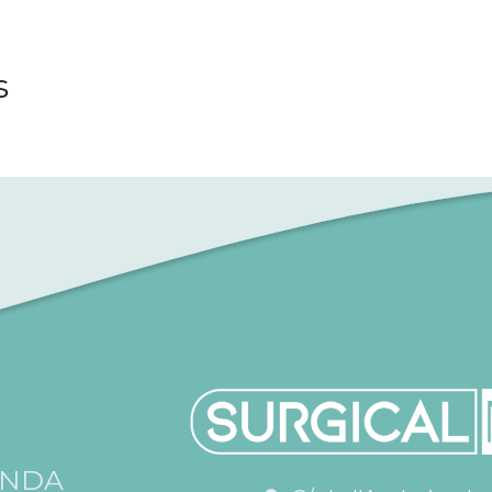
s
ENDA