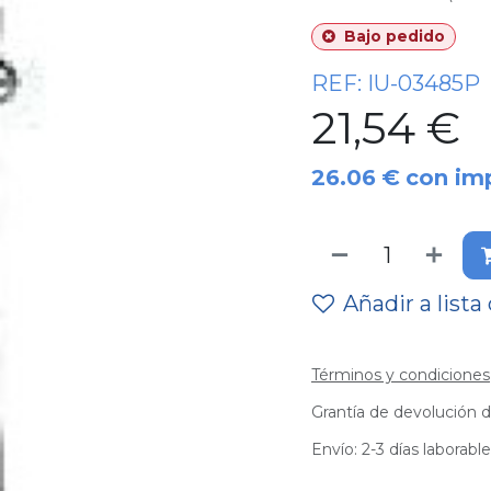
Bajo pedido
REF:
IU-03485P
21,54
€
26.06
€
con im
Añadir a lista
Términos y condiciones
Grantía de devolución d
Envío: 2-3 días laborabl