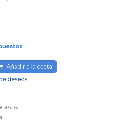
puestos
Añadir a la cesta
 de deseos
e 30 días
es