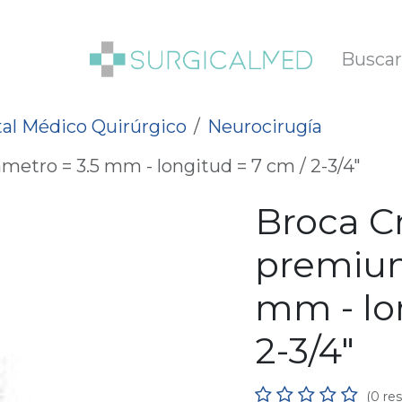
SOTROS
BLOG
al Médico Quirúrgico
Neurocirugía
metro = 3.5 mm - longitud = 7 cm / 2-3/4"
Broca C
premium
mm - lo
2-3/4"
(0 re