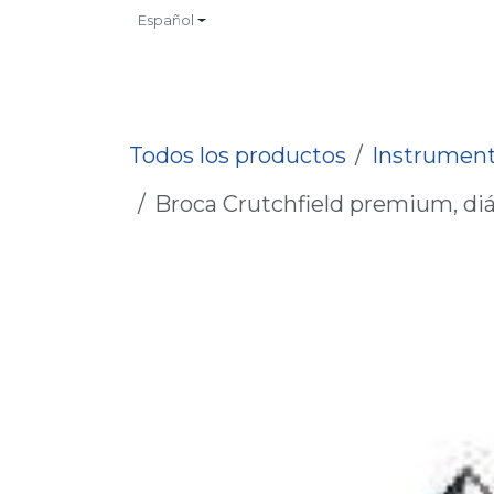
Ir al contenido
Español
INICIO
TIENDA
CONTACTO
CATALOGOS
NO
Todos los productos
Instrument
Broca Crutchfield premium, diá