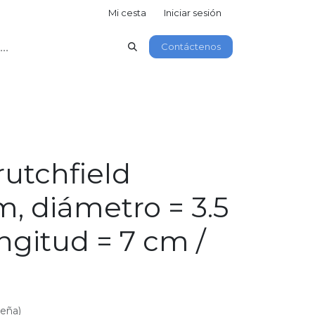
Mi cesta
Iniciar sesión
Contáctenos
rutchfield
, diámetro = 3.5
ngitud = 7 cm /
seña)