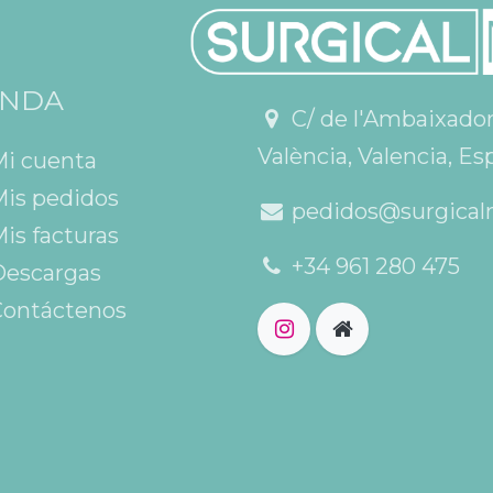
ENDA
C/ de l'Ambaixador V
València, Valencia, Es
Mi cuenta
is pedidos
pedidos@surgical
is facturas
+34 961 280 475
escargas
ontáctenos