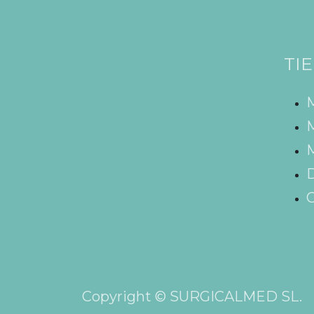
TI
M
M
D
C
Copyright © SURGICALMED SL.