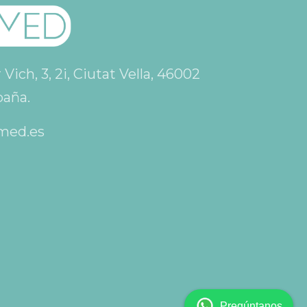
ich, 3, 2i, Ciutat Vella, 46002
paña.
med.es
👋 ¡Hola! Soy Clara, la
asistente virtual de
Surgicalmed. ¿En qué
puedo ayudarte hoy? 😊
Pregúntanos