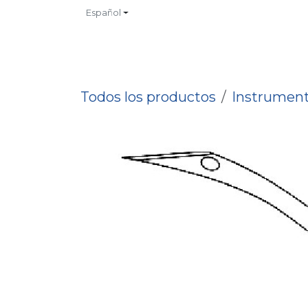
Ir al contenido
Español
INICIO
TIENDA
CONTACTO
CATALOGOS
NO
Todos los productos
Instrument