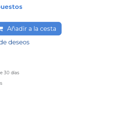
puestos
Añadir a la cesta
 de deseos
e 30 días
es