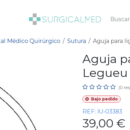
SOTROS
BLOG
al Médico Quirúrgico
Sutura
Aguja para l
Aguja p
Legueu
(0 re
Bajo pedido
REF:
IU-03383
39,00
€