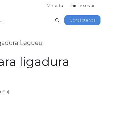
Mi cesta
Iniciar sesión
Contáctenos
igadura Legueu
ara ligadura
seña)