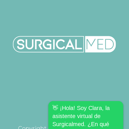
👋 ¡Hola! Soy Clara, la
asistente virtual de
Surgicalmed. ¿En qué
Copyright © SURGICALMED SL.