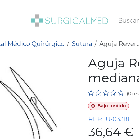
SOTROS
BLOG
al Médico Quirúrgico
Sutura
Aguja Reverd
Aguja R
mediana,
(0 re
Bajo pedido
REF:
IU-03318
36,64
€