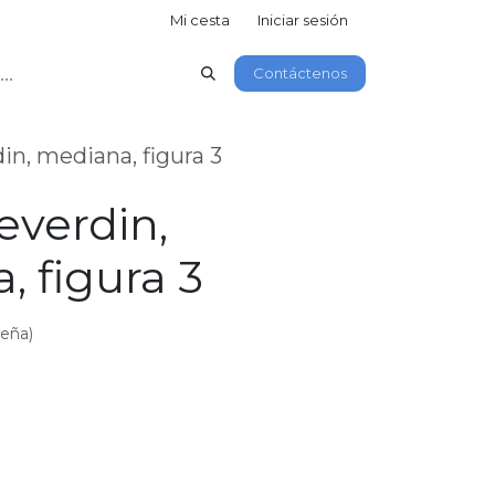
Mi cesta
Iniciar sesión
Contáctenos
in, mediana, figura 3
everdin,
 figura 3
seña)