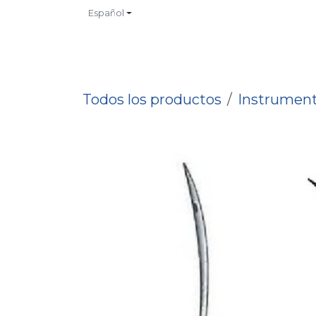
Ir al contenido
Español
INICIO
TIENDA
CONTACTO
CATALOGOS
NO
Todos los productos
Instrument