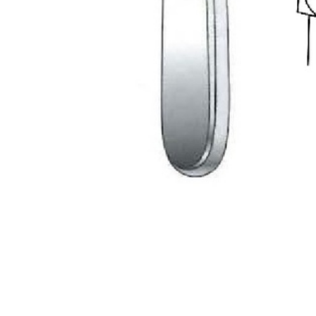
Aguja Reverdin es un dispositivo
pasar ligaduras quirúrgicas en e
estrechos.
Mediana