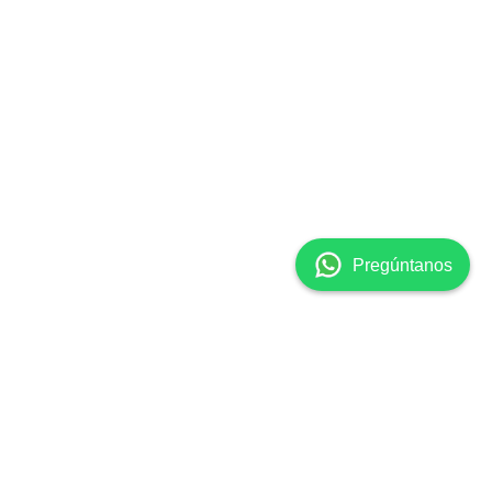
👋 ¡Hola! Soy Clara, la
asistente virtual de
Surgicalmed. ¿En qué
puedo ayudarte hoy? 😊
Pregúntanos