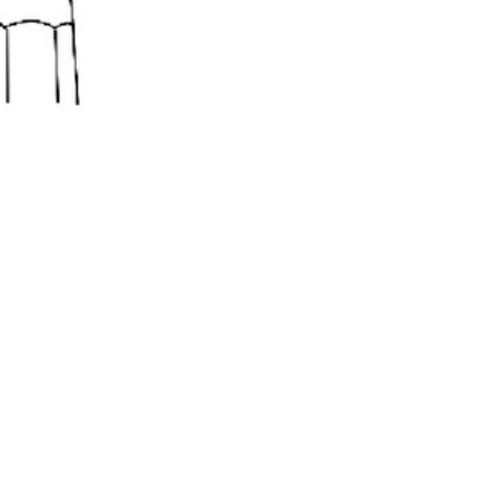
 quirúrgico que ayuda a
spacios anatómicos