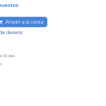
puestos
Añadir a la cesta
 de deseos
e 30 días
es