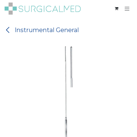
Ir al contenido
Instrumental General