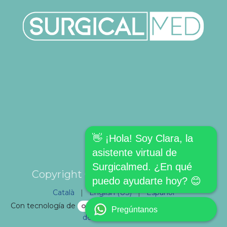
👋 ¡Hola! Soy Clara, la
asistente virtual de
Surgicalmed. ¿En qué
Copyright © SURGICALMED SL.
puedo ayudarte hoy? 😊
Català
|
English (US)
|
Español
Con tecnología de
- El mejor
Comercio electrónico
Pregúntanos
de código abierto