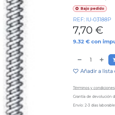
Bajo pedido
REF:
IU-03188P
7,70
€
9.32
€
con imp
Añadir a lista
Términos y condiciones
Grantía de devolución d
Envío: 2-3 días laborabl