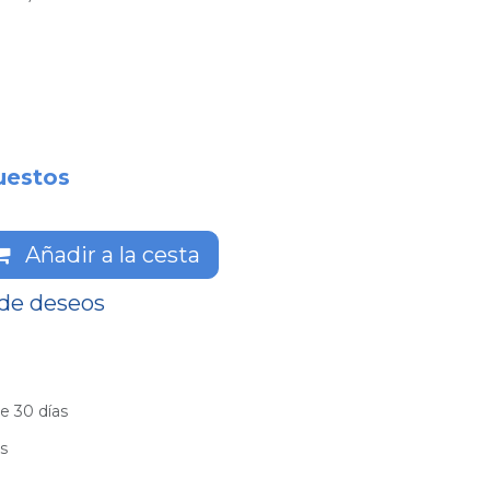
uestos
Añadir a la cesta
 de deseos
e 30 días
es