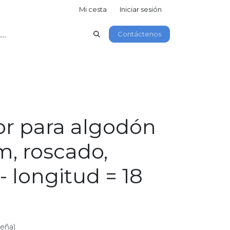
Mi cesta
Iniciar sesión
Contáctenos
or para algodón
, roscado,
 - longitud = 18
seña)