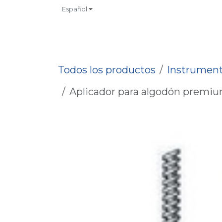
Ir al contenido
Español
INICIO
TIENDA
CONTACTO
CATALOGOS
NO
Todos los productos
Instrument
Aplicador para algodón premium,