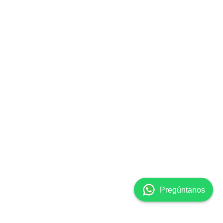
👋 ¡Hola! Soy Clara, la
asistente virtual de
Surgicalmed. ¿En qué
puedo ayudarte hoy? 😊
Pregúntanos