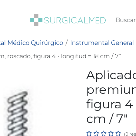
SOTROS
BLOG
al Médico Quirúrgico
Instrumental General
 roscado, figura 4 - longitud = 18 cm / 7"
Aplicad
premium
figura 4
cm / 7"
(0 re