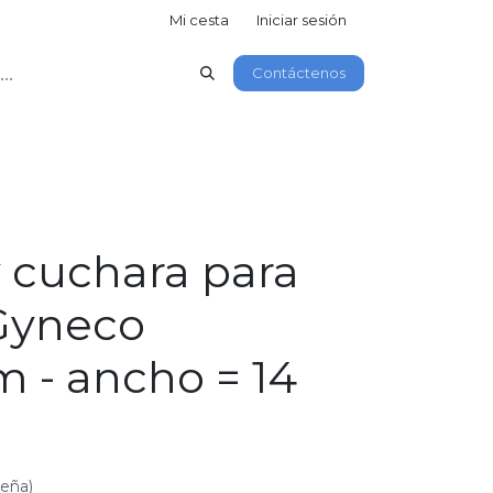
Mi cesta
Iniciar sesión
Contáctenos
y cuchara para
Gyneco
 - ancho = 14
seña)