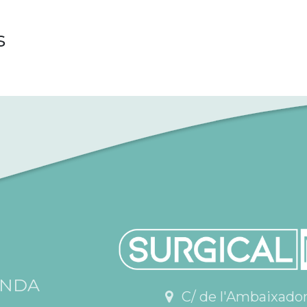
s
ENDA
C/ de l'Ambaixador V