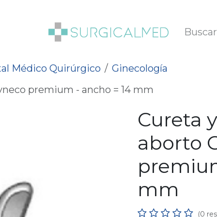
SOTROS
BLOG
al Médico Quirúrgico
Ginecología
Gyneco premium - ancho = 14 mm
Cureta 
aborto 
premium
mm
(0 re