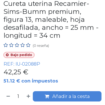
Cureta uterina Recamier-
Sims-Bumm premium,
figura 13, maleable, hoja
desafilada, ancho = 25 mm -
longitud = 34 cm
(0 reseña)
Bajo pedido
REF:
IU-02088P
42,25
€
51.12
€
con impuestos
Añadir a la cesta