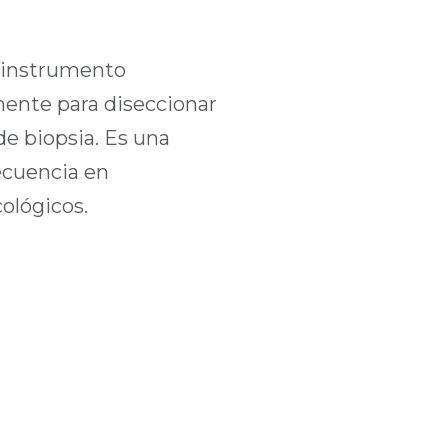
n instrumento
ente para diseccionar
de biopsia. Es una
recuencia en
ológicos.