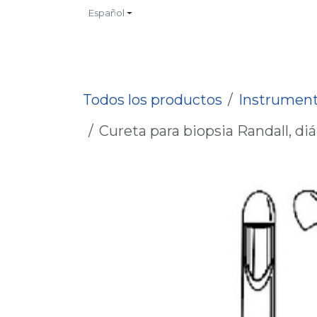
Ir al contenido
Español
INICIO
TIENDA
CONTACTO
CATALOGOS
NO
Todos los productos
Instrument
Cureta para biopsia Randall, d