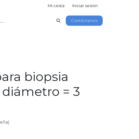
Mi cesta
Iniciar sesión
Contáctenos
ara biopsia
 diámetro = 3
seña)