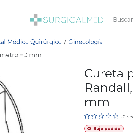
SOTROS
BLOG
al Médico Quirúrgico
Ginecología
iámetro = 3 mm
Cureta p
Randall,
mm
(0 re
Bajo pedido