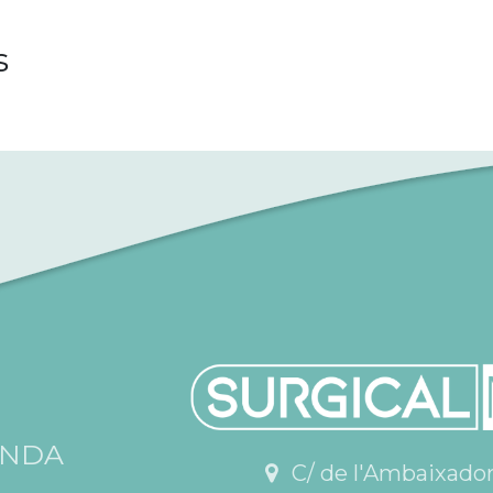
s
ENDA
C/ de l'Ambaixador V