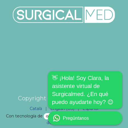
👋 ¡Hola! Soy Clara, la
asistente virtual de
Surgicalmed. ¿En qué
Copyright © SURGICALMED SL.
puedo ayudarte hoy? 😊
Català
|
English (US)
|
Español
Con tecnología de
- El mejor
Comercio electrónico
Pregúntanos
de código abierto