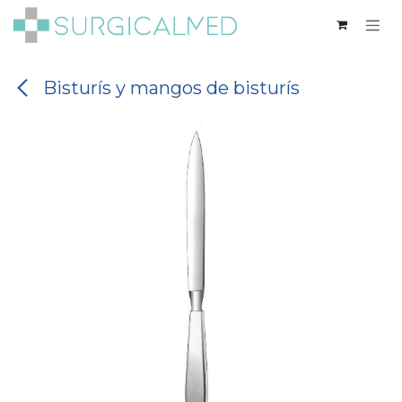
Ir al contenido
Bisturís y mangos de bisturís