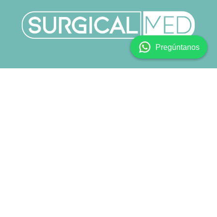
Pregúntanos
Copyright © SURGICALMED SL.
Català
|
English (US)
|
Español
Con tecnología de
- El mejor
Comercio electrónico
de código abierto