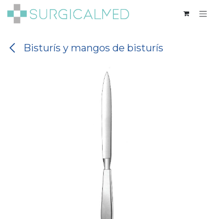
Ir al contenido
Bisturís y mangos de bisturís