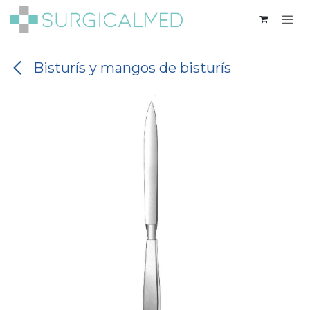
Ir al contenido
Bisturís y mangos de bisturís