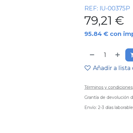
REF:
IU-00375P
79,21
€
95.84
€
con im
Añadir a lista
Términos y condiciones
Grantía de devolución d
Envío: 2-3 días laborabl