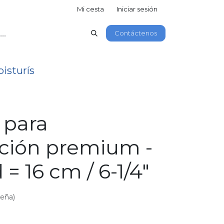
Mi cesta
Iniciar sesión
Contáctenos
isturís
 para
ción premium -
 = 16 cm / 6-1/4"
seña)