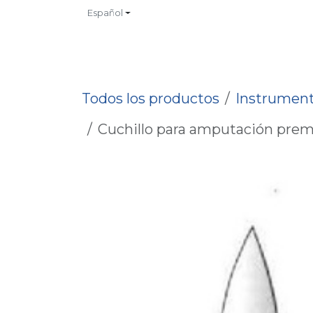
Ir al contenido
Español
INICIO
TIENDA
CONTACTO
CATALOGOS
NO
Todos los productos
Instrument
Cuchillo para amputación premi