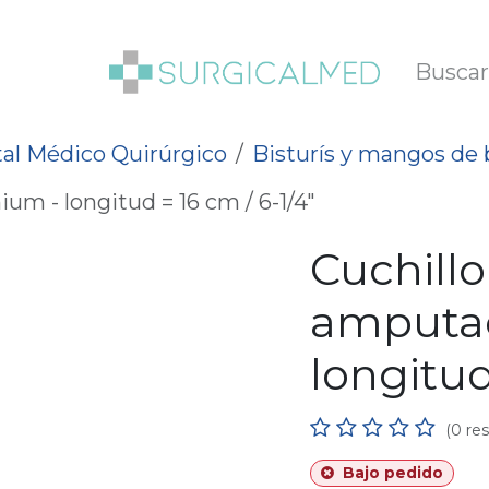
SOTROS
BLOG
al Médico Quirúrgico
Bisturís y mangos de b
um - longitud = 16 cm / 6-1/4"
Cuchillo
amputa
longitud
(0 re
Bajo pedido