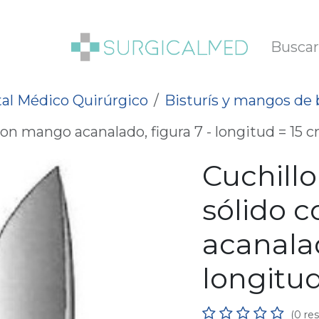
SOTROS
BLOG
al Médico Quirúrgico
Bisturís y mangos de b
con mango acanalado, figura 7 - longitud = 15 c
Cuchillo
sólido 
acanalad
longitud
(0 re