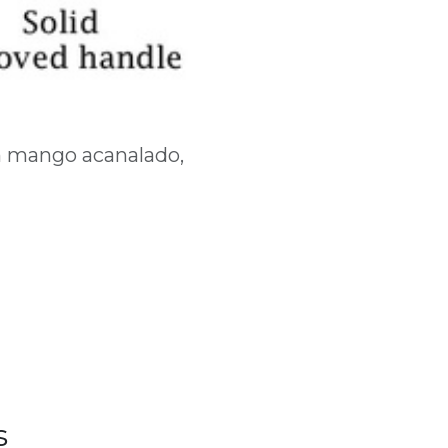
on mango acanalado,
s