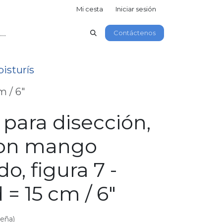
Mi cesta
Iniciar sesión
Contáctenos
isturís
m / 6"
 para disección,
con mango
o, figura 7 -
 = 15 cm / 6"
seña)