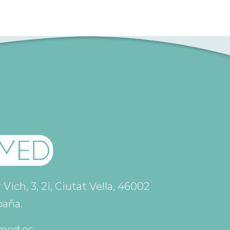
ich, 3, 2i, Ciutat Vella, 46002
paña.
med.es