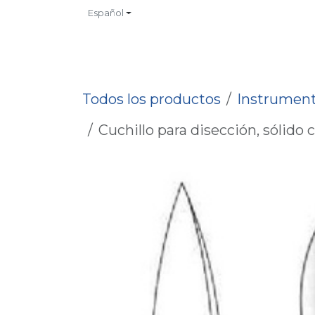
Ir al contenido
Español
INICIO
TIENDA
CONTACTO
CATALOGOS
NO
Todos los productos
Instrument
Cuchillo para disección, sólido 