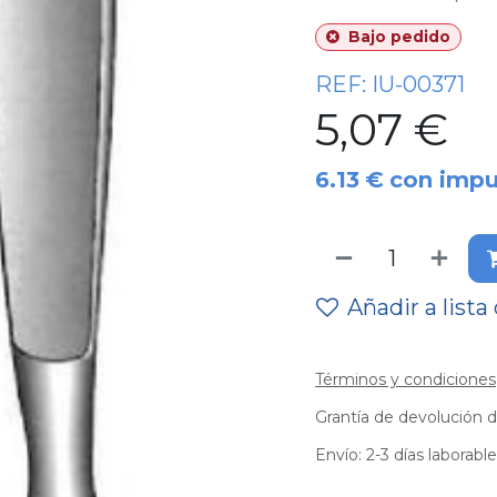
Bajo pedido
REF:
IU-00371
5,07
€
6.13
€
con impu
Añadir a lista
Términos y condiciones
Grantía de devolución d
Envío: 2-3 días laborabl