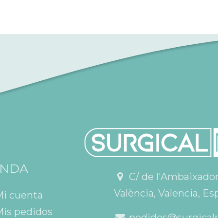
ENDA
C/ de l'Ambaixador V
València, Valencia, Es
Mi cuenta
is pedidos
pedidos@surgical