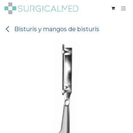
Ir al contenido
Bisturís y mangos de bisturís