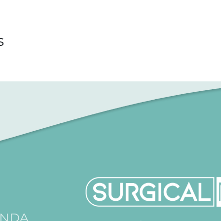
s
ENDA