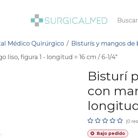
SOTROS
BLOG
al Médico Quirúrgico
Bisturís y mangos de b
liso, figura 1 - longitud = 16 cm / 6-1/4"
Bisturí 
con mang
longitud
(0 re
Bajo pedido