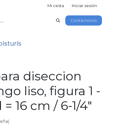
Mi cesta
Iniciar sesión
Contáctenos
isturís
para diseccion
o liso, figura 1 -
 = 16 cm / 6-1/4"
seña)