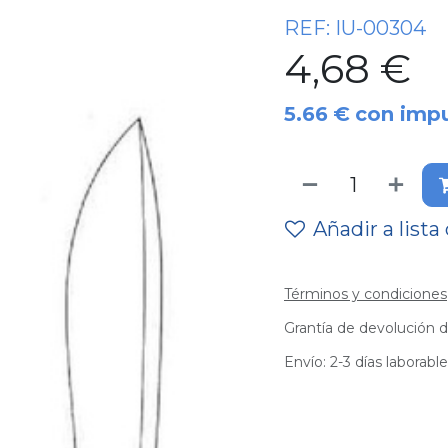
REF:
IU-00304
4,68
€
5.66
€
con imp
Añadir a lista
Términos y condiciones
Grantía de devolución d
Envío: 2-3 días laborabl