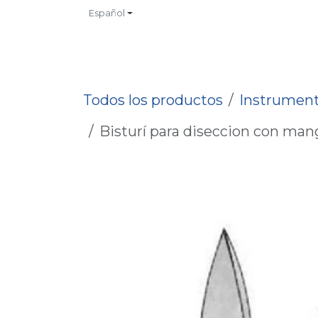
Ir al contenido
Español
INICIO
TIENDA
CONTACTO
CATALOGOS
NO
Todos los productos
Instrument
Bisturí para diseccion con mango 