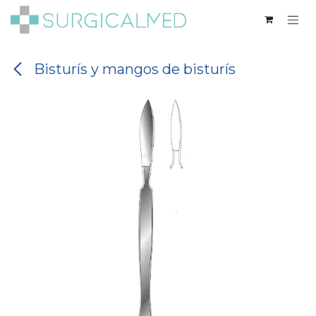
Ir al contenido
Bisturís y mangos de bisturís