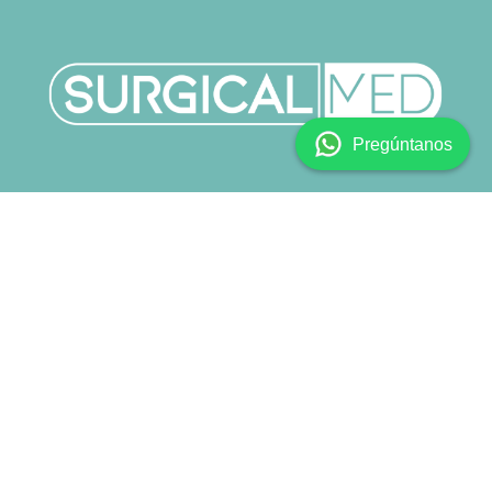
Pregúntanos
Copyright © SURGICALMED SL.
Català
|
English (US)
|
Español
Con tecnología de
- El mejor
Comercio electrónico