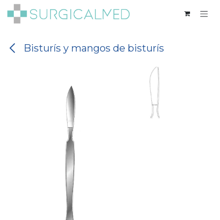
Ir al contenido
Bisturís y mangos de bisturís