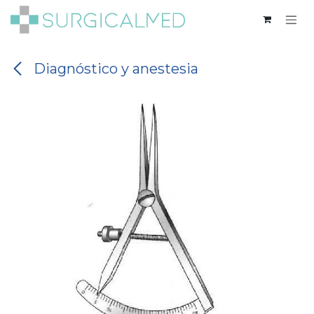
Ir al contenido
Diagnóstico y anestesia