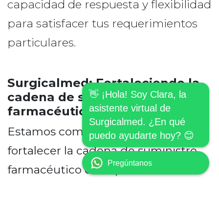
capacidad de respuesta y flexibilidad
para satisfacer tus requerimientos
particulares.
Surgicalmed: Fortaleciendo la
👋 ¡Hola! Soy Clara, la
cadena de suministro
asistente virtual de
farmacéutico en España
Surgicalmed. ¿En qué
Estamos comprometidos con
puedo ayudarte hoy? 😊
fortalecer la cadena de suministro
Pregúntanos
farmacéutico en España.
Como
distribuidor de farmacia confiable,
desempeñamos un papel