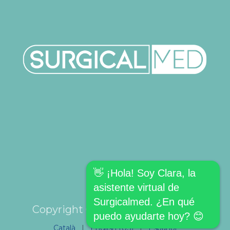
👋 ¡Hola! Soy Clara, la
asistente virtual de
Surgicalmed. ¿En qué
Copyright © SURGICALMED SL.
puedo ayudarte hoy? 😊
Català
|
English (US)
|
Español